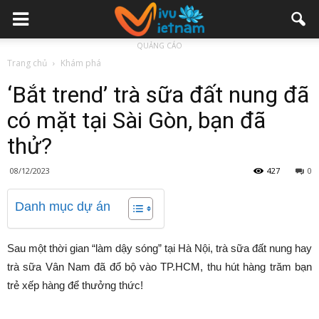
QUẢNG CÁO
Trang chủ
Khám phá
‘Bắt trend’ trà sữa đất nung đã
có mặt tại Sài Gòn, bạn đã
thử?
08/12/2023
427
0
Danh mục dự án
Sau một thời gian “làm dậy sóng” tại Hà Nội, trà sữa đất nung hay
trà sữa Vân Nam đã đổ bộ vào TP.HCM, thu hút hàng trăm bạn
trẻ xếp hàng để thưởng thức!