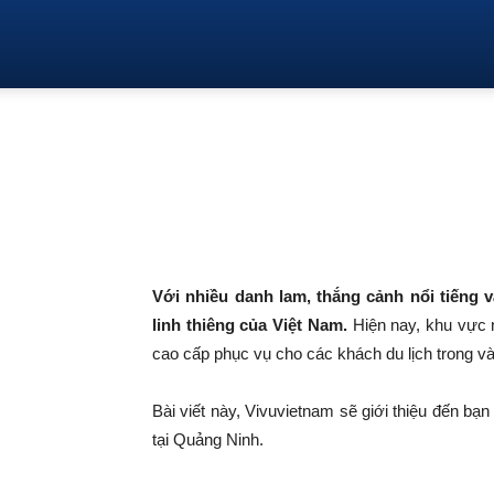
Vi
TRANG CHỦ
TRONG NƯỚC
QUỐ
Trang chủ
Review du lịch
Top 3 resort Yên Tử tốt
Vu
Top 3 resort Yên Tử tố
nhớ tại Quảng Ninh
Việt
19/09/2023
Với nhiều danh lam, thắng cảnh nổi tiếng v
Nam
linh thiêng của Việt Nam.
Hiện nay, khu vực n
cao cấp phục vụ cho các khách du lịch trong v
–
Bài viết này, Vivuvietnam sẽ giới thiệu đến bạ
tại Quảng Ninh.
Du