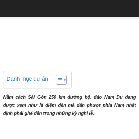
QUẢNG CÁO
Trang chủ
Tin tức
Du lịch đảo Nam Du: Cẩm
nang từ A đến Z
14/01/2020
30537
0
Danh mục dự án
Nằm cách Sài Gòn 250 km đường bộ, đảo Nam Du đang
được xem như là điểm đến mà dân phượt phía Nam nhất
định phải ghé đến trong những kỳ nghỉ lễ.
Cẩm nang du lịch đảo Nam Du