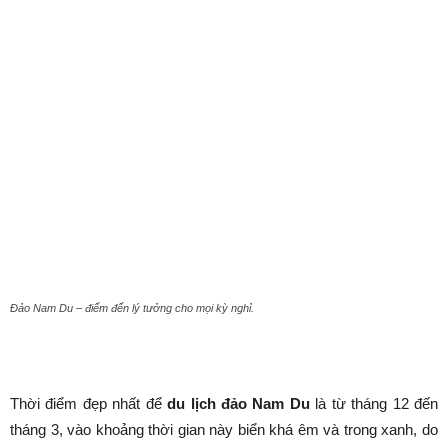
từ A đến Z.
Đảo Nam Du – điểm đến lý tưởng cho mọi kỳ nghỉ.
Lên lịch du lịch đảo Nam Du.
Thời điểm đẹp nhất để
du lịch đảo Nam Du
là từ tháng 12 đến
tháng 3, vào khoảng thời gian này biển khá êm và trong xanh, do