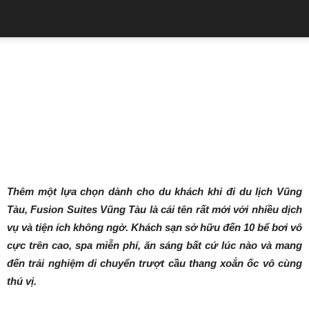
QUẢNG CÁO
Trang chủ
Tin tức
Khách sạn Fusion Suites
Vũng Tàu: Lựa chọn mới khi
du lịch Vũng Tàu
05/02/2020
854
0
Thêm một lựa chọn dành cho du khách khi đi du lịch Vũng
Tàu, Fusion Suites Vũng Tàu là cái tên rất mới với nhiều dịch
vụ và tiện ích không ngờ. Khách sạn sở hữu đến 10 bể bơi vô
cực trên cao, spa miễn phí, ăn sáng bất cứ lúc nào và mang
đến trải nghiệm di chuyển trượt cầu thang xoắn ốc vô cùng
thú vị.