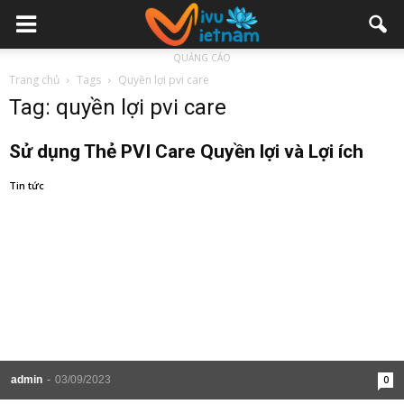
QUẢNG CÁO
Trang chủ
Tags
Quyền lợi pvi care
Tag: quyền lợi pvi care
Sử dụng Thẻ PVI Care Quyền lợi và Lợi ích
Tin tức
admin
-
03/09/2023
0