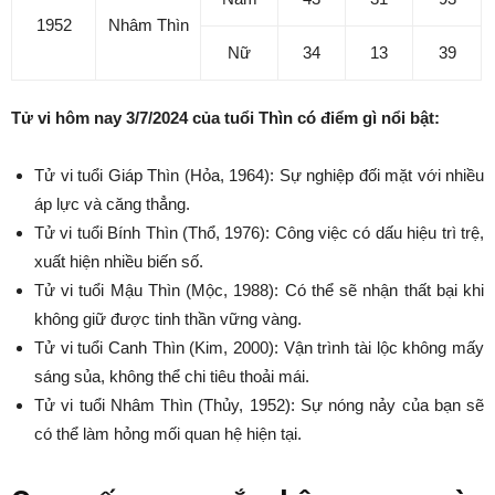
1952
Nhâm Thìn
Nữ
34
13
39
Tử vi hôm nay 3/7/2024 của tuổi Thìn có điểm gì nổi bật:
Tử vi tuổi Giáp Thìn (Hỏa, 1964): Sự nghiệp đối mặt với nhiều
áp lực và căng thẳng.
Tử vi tuổi Bính Thìn (Thổ, 1976): Công việc có dấu hiệu trì trệ,
xuất hiện nhiều biến số.
Tử vi tuổi Mậu Thìn (Mộc, 1988): Có thể sẽ nhận thất bại khi
không giữ được tinh thần vững vàng.
Tử vi tuổi Canh Thìn (Kim, 2000): Vận trình tài lộc không mấy
sáng sủa, không thể chi tiêu thoải mái.
Tử vi tuổi Nhâm Thìn (Thủy, 1952): Sự nóng nảy của bạn sẽ
có thể làm hỏng mối quan hệ hiện tại.