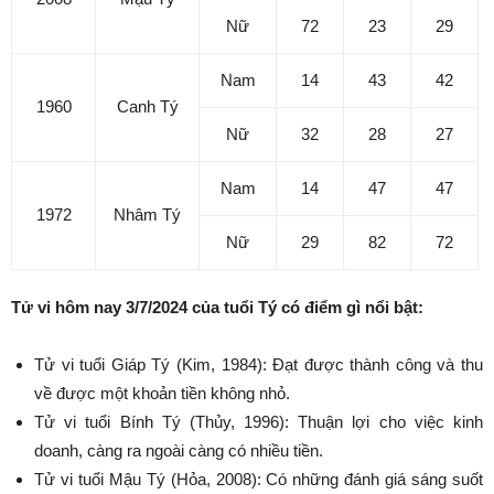
Nữ
72
23
29
Nam
14
43
42
1960
Canh Tý
Nữ
32
28
27
Nam
14
47
47
1972
Nhâm Tý
Nữ
29
82
72
Tử vi hôm nay 3/7/2024 của tuổi Tý có điểm gì nổi bật:
Tử vi tuổi Giáp Tý (Kim, 1984): Đạt được thành công và thu
về được một khoản tiền không nhỏ.
Tử vi tuổi Bính Tý (Thủy, 1996): Thuận lợi cho việc kinh
doanh, càng ra ngoài càng có nhiều tiền.
Tử vi tuổi Mậu Tý (Hỏa, 2008): Có những đánh giá sáng suốt