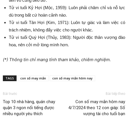
tiền vô cùng béo bở.
Tử vi tuổi Kỷ Hợi (Mộc, 1959): Luôn phải chăm chỉ và nỗ lực
dù trong bất cứ hoàn cảnh nào.
Tử vi tuổi Tân Hợi (Kim, 1971): Luôn tự giác và làm việc có
trách nhiệm, không đẩy việc cho người khác.
Tử vi tuổi Quý Hợi (Thủy, 1983): Người độc thân vượng đào
hoa, nên cởi mở lòng mình hơn.
(*) Thông tin chỉ mang tính tham khảo, chiêm nghiệm.
TAGS
con số may mắn
con số may mắn hôm nay
Bài trước
Bài tiếp theo
Top 10 nhà hàng, quán chay
Con số may mắn hôm nay
quận 3 ngon nổi tiếng được
4/7/2024 theo 12 con giáp: Số
nhiều người yêu thích
vượng tài cho tuổi bạn