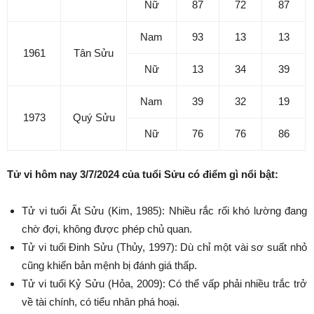
Nữ
87
72
87
Nam
93
13
13
1961
Tân Sửu
Nữ
13
34
39
Nam
39
32
19
1973
Quý Sửu
Nữ
76
76
86
Tử vi hôm nay 3/7/2024 của tuổi Sửu có điểm gì nổi bật:
Tử vi tuổi Ất Sửu (Kim, 1985): Nhiều rắc rối khó lường đang
chờ đợi, không được phép chủ quan.
Tử vi tuổi Đinh Sửu (Thủy, 1997): Dù chỉ một vài sơ suất nhỏ
cũng khiến bản mệnh bị đánh giá thấp.
Tử vi tuổi Kỷ Sửu (Hỏa, 2009): Có thể vấp phải nhiều trắc trở
về tài chính, có tiểu nhân phá hoại.