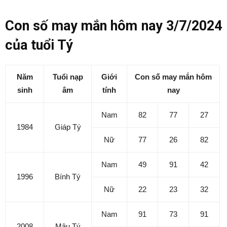
Con số may mắn hôm nay 3/7/2024
của tuổi Tý
Năm
Tuổi nạp
Giới
Con số may mắn hôm
sinh
âm
tính
nay
Nam
82
77
27
1984
Giáp Tý
Nữ
77
26
82
Nam
49
91
42
1996
Bính Tý
Nữ
22
23
32
Nam
91
73
91
2008
Mậu Tý