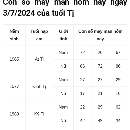
Con số may mắn hôm nay ngày
3/7/2024 của tuổi Tị
Năm
Tuổi nạp
Giới
Con số may mắn hôm
sinh
âm
tính
nay
Nam
72
26
67
1965
Ất Tị
Nữ
86
72
86
Nam
27
27
29
1977
Đinh Tị
Nữ
17
21
16
Nam
22
29
62
1989
Kỷ Tị
Nữ
42
49
34