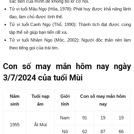
sắc bén của mình để không bỏ lỡ cơ hội.
Tử vi tuổi Mậu Ngọ (Hỏa, 1978): Phát huy được khả năng lãnh
đạo, làm chủ được tình thế.
Tử vi tuổi Canh Ngọ (Thổ, 1990): Thành tích đạt được cùng
tập thể sẽ giúp bạn tiến rất xa.
Tử vi tuổi Nhâm Ngọ (Mộc, 2002): Người độc thân nên làm
theo tiếng gọi của trái tim.
Con số may mắn hôm nay ngày
3/7/2024 của tuổi Mùi
Năm
Tuổi nạp
Giới
Con số may mắn hôm
sinh
âm
tính
nay
Nam
91
19
19
1955
Ất Mùi
Nữ
62
87
66