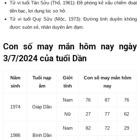
Tử vi tuổi Tân Sửu (Thổ, 1961): Đề phòng kẻ xấu chiếm đoạt
tiền bạc, lợi dụng lúc sơ hở.
Tử vi tuổi Quý Sửu (Mộc, 1973): Đường tình duyên không
được suôn sẻ, nhân duyên ảm đạm.
Con số may mắn hôm nay ngày
3/7/2024 của tuổi Dần
Năm
Tuổi nạp
Giới
Con số may mắn hôm
sinh
âm
tính
nay
Nam
76
87
76
1974
Giáp Dần
Nữ
27
77
62
Nam
82
72
29
1986
Bính Dần