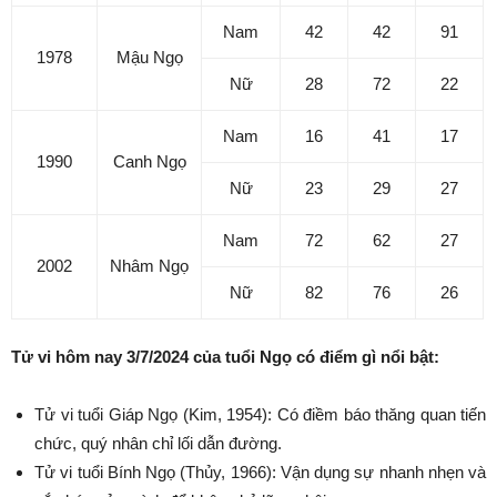
Nam
42
42
91
1978
Mậu Ngọ
Nữ
28
72
22
Nam
16
41
17
1990
Canh Ngọ
Nữ
23
29
27
Nam
72
62
27
2002
Nhâm Ngọ
Nữ
82
76
26
Tử vi hôm nay 3/7/2024 của tuổi Ngọ có điểm gì nổi bật:
Tử vi tuổi Giáp Ngọ (Kim, 1954): Có điềm báo thăng quan tiến
chức, quý nhân chỉ lối dẫn đường.
Tử vi tuổi Bính Ngọ (Thủy, 1966): Vận dụng sự nhanh nhẹn và