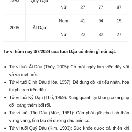
1993
Quý Dậu
Nữ
27
77
87
Nam
41
94
19
2005
Ất Dậu
Nữ
22
32
27
Tử vi hôm nay 3/7/2024 của tuổi Dậu có điểm gì nổi bật:
Tử vi tuổi Ất Dậu (Thủy, 2005): Có một ngày làm việc đầy vất
vả và mệt mỏi.
Tử vi tuổi Đinh Dậu (Hỏa, 1957): Dễ đụng độ kẻ tiểu nhân, họa
thị phi treo trên đầu.
Tử vi tuổi Kỷ Dậu (Thổ, 1969): Xung quanh lại không có ai giúp
đỡ, càng thêm bối rối.
Tử vi tuổi Tân Dậu (Mộc, 1981): Cần phải giữ cho tinh thần
vững vàng, tỉnh táo để đương đầu biến cố.
Tử vi tuổi Quý Dậu (Kim, 1993): Sức khỏe được cải thiện khi