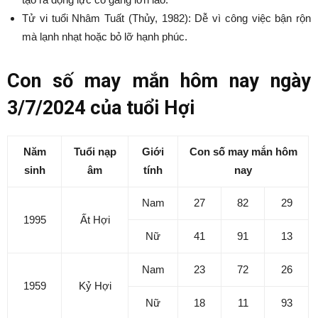
Tử vi tuổi Nhâm Tuất (Thủy, 1982): Dễ vì công việc bận rộn
mà lạnh nhạt hoặc bỏ lỡ hạnh phúc.
Con số may mắn hôm nay ngày
3/7/2024 của tuổi Hợi
Năm
Tuổi nạp
Giới
Con số may mắn hôm
sinh
âm
tính
nay
Nam
27
82
29
1995
Ất Hợi
Nữ
41
91
13
Nam
23
72
26
1959
Kỷ Hợi
Nữ
18
11
93