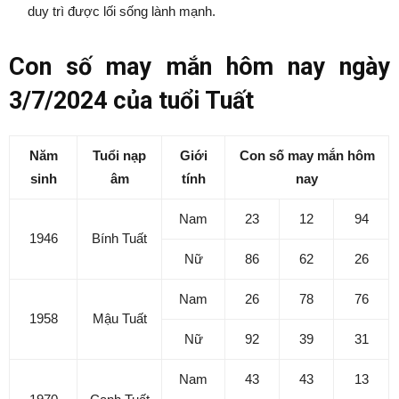
duy trì được lối sống lành mạnh.
Con số may mắn hôm nay ngày
3/7/2024 của tuổi Tuất
Năm
Tuổi nạp
Giới
Con số may mắn hôm
sinh
âm
tính
nay
Nam
23
12
94
1946
Bính Tuất
Nữ
86
62
26
Nam
26
78
76
1958
Mậu Tuất
Nữ
92
39
31
Nam
43
43
13