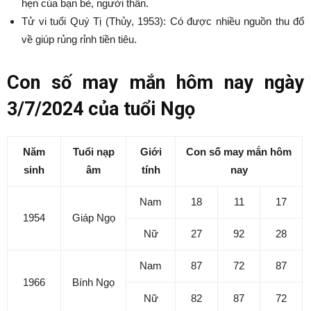
hẹn của bạn bè, người thân.
Tử vi tuổi Quý Tị (Thủy, 1953): Có được nhiều nguồn thu đổ
về giúp rủng rỉnh tiền tiêu.
Con số may mắn hôm nay ngày
3/7/2024 của tuổi Ngọ
Năm
Tuổi nạp
Giới
Con số may mắn hôm
sinh
âm
tính
nay
Nam
18
11
17
1954
Giáp Ngọ
Nữ
27
92
28
Nam
87
72
87
1966
Bính Ngọ
Nữ
82
87
72