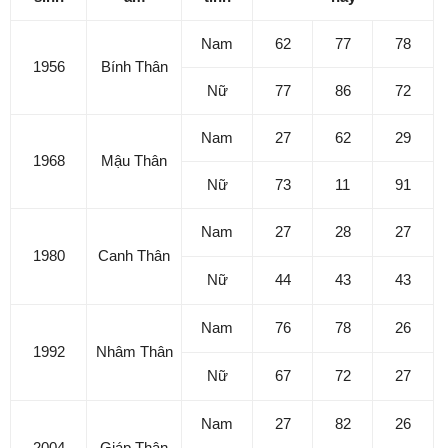
Nam
62
77
78
1956
Bính Thân
Nữ
77
86
72
Nam
27
62
29
1968
Mậu Thân
Nữ
73
11
91
Nam
27
28
27
1980
Canh Thân
Nữ
44
43
43
Nam
76
78
26
1992
Nhâm Thân
Nữ
67
72
27
Nam
27
82
26
2004
Giáp Thân