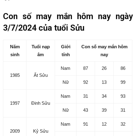
Con số may mắn hôm nay ngày
3/7/2024 của tuổi Sửu
Năm
Tuổi nạp
Giới
Con số may mắn hôm
sinh
âm
tính
nay
Nam
87
26
86
1985
Ất Sửu
Nữ
92
13
99
Nam
31
34
93
1997
Đinh Sửu
Nữ
43
39
31
Nam
91
12
32
2009
Kỷ Sửu