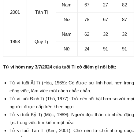
Nam
67
27
82
2001
Tân Tị
Nữ
78
67
87
Nam
62
32
32
1953
Quý Tị
Nữ
24
91
91
Tử vi hôm nay 3/7/2024 của tuổi Tị có điểm gì nổi bật:
Tử vi tuổi Ất Tị (Hỏa, 1965): Có được sự linh hoạt hơn trong
công việc, làm việc một cách chắc chắn.
Tử vi tuổi Đinh Tị (Thổ, 1977): Trở nên nổi bật hơn so với mọi
người, được cấp trên khen ngợi.
Tử vi tuổi Kỷ Tị (Mộc, 1989): Người độc thân có nhiều động
lực trong việc tìm kiếm một nửa.
Tử vi tuổi Tân Tị (Kim, 2001): Chớ nên từ chối những cuộc