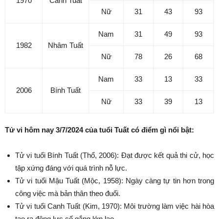
1970
Canh Tuất
Nữ
31
43
93
Nam
31
49
93
1982
Nhâm Tuất
Nữ
78
26
68
Nam
33
13
33
2006
Bính Tuất
Nữ
33
39
13
Tử vi hôm nay 3/7/2024 của tuổi Tuất có điểm gì nổi bật:
Tử vi tuổi Bính Tuất (Thổ, 2006): Đạt được kết quả thi cử, học
tập xứng đáng với quá trình nỗ lực.
Tử vi tuổi Mậu Tuất (Mộc, 1958): Ngày càng tự tin hơn trong
công việc mà bản thân theo đuổi.
Tử vi tuổi Canh Tuất (Kim, 1970): Môi trường làm việc hài hòa
tạo ra động lực cố gắng lớn lao.