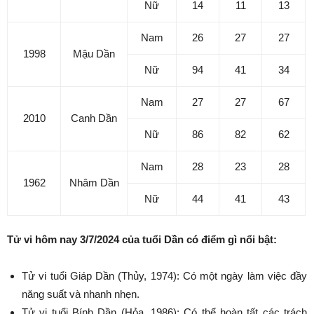
Nữ
14
11
13
Nam
26
27
27
1998
Mậu Dần
Nữ
94
41
34
Nam
27
27
67
2010
Canh Dần
Nữ
86
82
62
Nam
28
23
28
1962
Nhâm Dần
Nữ
44
41
43
Tử vi hôm nay 3/7/2024 của tuổi Dần có điểm gì nổi bật:
Tử vi tuổi Giáp Dần (Thủy, 1974): Có một ngày làm việc đầy
năng suất và nhanh nhẹn.
Tử vi tuổi Bính Dần (Hỏa, 1986): Có thể hoàn tất các trách