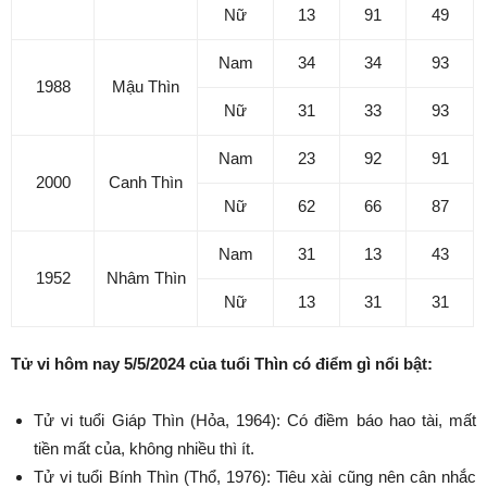
Nữ
13
91
49
Nam
34
34
93
1988
Mậu Thìn
Nữ
31
33
93
Nam
23
92
91
2000
Canh Thìn
Nữ
62
66
87
Nam
31
13
43
1952
Nhâm Thìn
Nữ
13
31
31
Tử vi hôm nay 5/5/2024 của tuổi Thìn có điểm gì nổi bật:
Tử vi tuổi Giáp Thìn (Hỏa, 1964): Có điềm báo hao tài, mất
tiền mất của, không nhiều thì ít.
Tử vi tuổi Bính Thìn (Thổ, 1976): Tiêu xài cũng nên cân nhắc