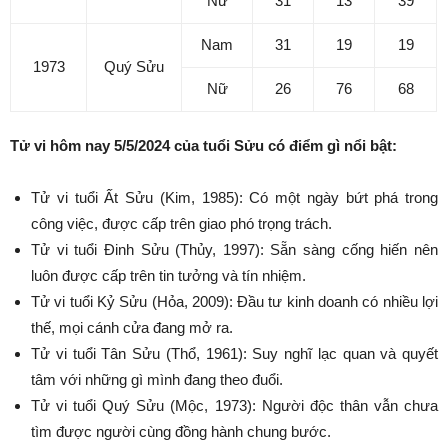
Nữ
31
13
39
Nam
31
19
19
1973
Quý Sửu
Nữ
26
76
68
Tử vi hôm nay 5/5/2024 của tuổi Sửu có điểm gì nổi bật:
Tử vi tuổi Ất Sửu (Kim, 1985): Có một ngày bứt phá trong
công việc, được cấp trên giao phó trọng trách.
Tử vi tuổi Đinh Sửu (Thủy, 1997): Sẵn sàng cống hiến nên
luôn được cấp trên tin tưởng và tín nhiệm.
Tử vi tuổi Kỷ Sửu (Hỏa, 2009): Đầu tư kinh doanh có nhiều lợi
thế, mọi cánh cửa đang mở ra.
Tử vi tuổi Tân Sửu (Thổ, 1961): Suy nghĩ lạc quan và quyết
tâm với những gì mình đang theo đuổi.
Tử vi tuổi Quý Sửu (Mộc, 1973): Người độc thân vẫn chưa
tìm được người cùng đồng hành chung bước.