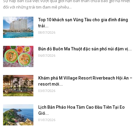
Sự hấp dẫn của việc vượt qua giới hạn bản thân chưa bao giờ hạ nhiệt
đối với những trái tim đam mê phiêu...
Top 10 khách sạn Vũng Tàu cho gia đình đáng
trải...
08/07/2026
Bún đỏ Buôn Ma Thuột đặc sản phố núi đậm vị...
06/07/2026
Khám phá M Village Resort Riverbeach Hội An –
resort mới...
03/07/2026
Lịch Bắn Pháo Hoa Tầm Cao Đầu Tiên Tại Eo
Gió...
01/07/2026