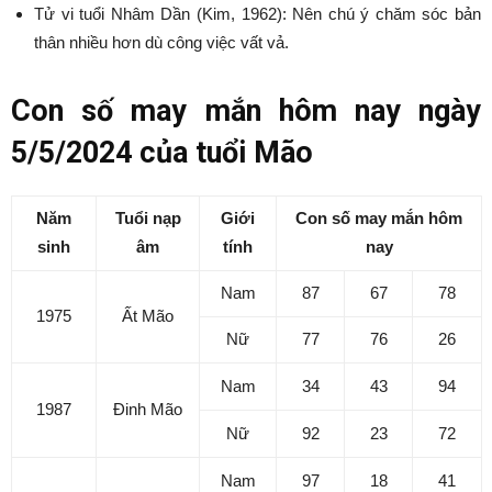
Tử vi tuổi Nhâm Dần (Kim, 1962): Nên chú ý chăm sóc bản
thân nhiều hơn dù công việc vất vả.
Con số may mắn hôm nay ngày
5/5/2024 của tuổi Mão
Năm
Tuổi nạp
Giới
Con số may mắn hôm
sinh
âm
tính
nay
Nam
87
67
78
1975
Ất Mão
Nữ
77
76
26
Nam
34
43
94
1987
Đinh Mão
Nữ
92
23
72
Nam
97
18
41