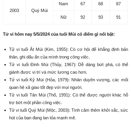
Nam
67
68
87
2003
Quý Mùi
Nữ
92
93
91
Tử vi hôm nay 5/5/2024 của tuổi Mùi có điểm gì nổi bật:
Tử vi tuổi Ất Mùi (Kim, 1955): Có cơ hội để khẳng định bản
thân, ghi dấu ấn của mình trong công việc.
Tử vi tuổi Đinh Mùi (Thủy, 1967): Dễ dàng bứt phá, có thể
giành được vị trí và mức lương cao hơn.
Tử vi tuổi Kỷ Mùi (Hỏa, 1979): Nhân duyên vượng, các mối
quan hệ xã giao tốt đẹp với mọi người.
Tử vi tuổi Tân Mùi (Thổ, 1991): Có thể được người khác hỗ
trợ bớt một phần công việc.
Tử vi tuổi Quý Mùi (Mộc, 2003): Tình cảm thêm khởi sắc, sức
hút của bạn đang lan tỏa mạnh mẽ.