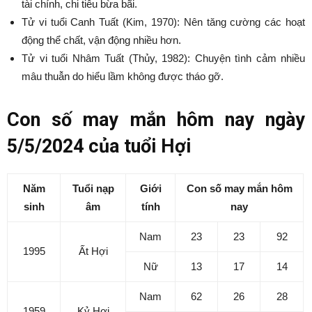
tài chính, chi tiêu bừa bãi.
Tử vi tuổi Canh Tuất (Kim, 1970): Nên tăng cường các hoạt
động thể chất, vận động nhiều hơn.
Tử vi tuổi Nhâm Tuất (Thủy, 1982): Chuyện tình cảm nhiều
mâu thuẫn do hiểu lầm không được tháo gỡ.
Con số may mắn hôm nay ngày
5/5/2024 của tuổi Hợi
Năm
Tuổi nạp
Giới
Con số may mắn hôm
sinh
âm
tính
nay
Nam
23
23
92
1995
Ất Hợi
Nữ
13
17
14
Nam
62
26
28
1959
Kỷ Hợi