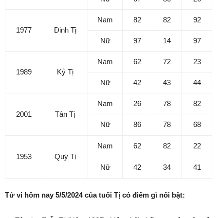
Nam
82
82
92
1977
Đinh Tị
Nữ
97
14
97
Nam
62
72
23
1989
Kỷ Tị
Nữ
42
43
44
Nam
26
78
82
2001
Tân Tị
Nữ
86
78
68
Nam
62
82
22
1953
Quý Tị
Nữ
42
34
41
Tử vi hôm nay 5/5/2024 của tuổi Tị có điểm gì nổi bật: