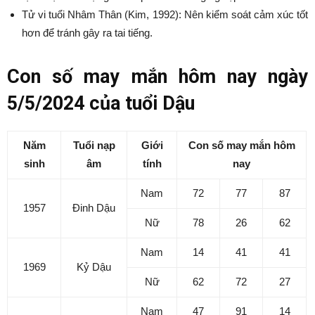
Tử vi tuổi Nhâm Thân (Kim, 1992): Nên kiểm soát cảm xúc tốt
hơn để tránh gây ra tai tiếng.
Con số may mắn hôm nay ngày
5/5/2024 của tuổi Dậu
Năm
Tuổi nạp
Giới
Con số may mắn hôm
sinh
âm
tính
nay
Nam
72
77
87
1957
Đinh Dậu
Nữ
78
26
62
Nam
14
41
41
1969
Kỷ Dậu
Nữ
62
72
27
Nam
47
91
14