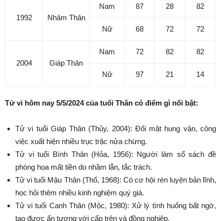
Nam
87
28
82
1992
Nhâm Thân
Nữ
68
72
72
Nam
72
82
82
2004
Giáp Thân
Nữ
97
21
14
Tử vi hôm nay 5/5/2024 của tuổi Thân có điểm gì nổi bật:
Tử vi tuổi Giáp Thân (Thủy, 2004): Đối mặt hung vận, công
việc xuất hiện nhiều trục trặc nửa chừng.
Tử vi tuổi Bính Thân (Hỏa, 1956): Người làm sổ sách đề
phòng họa mất tiền do nhầm lẫn, tắc trách.
Tử vi tuổi Mậu Thân (Thổ, 1968): Có cơ hội rèn luyện bản lĩnh,
học hỏi thêm nhiều kinh nghiệm quý giá.
Tử vi tuổi Canh Thân (Mộc, 1980): Xử lý tình huống bất ngờ,
tạo được ấn tượng với cấp trên và đồng nghiệp.