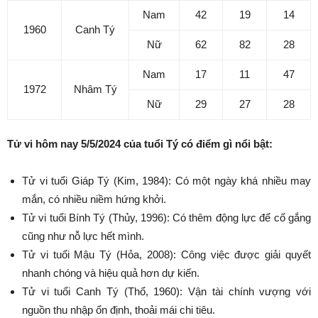
Nam
42
19
14
1960
Canh Tý
Nữ
62
82
28
Nam
17
11
47
1972
Nhâm Tý
Nữ
29
27
28
Tử vi hôm nay 5/5/2024 của tuổi Tý có điểm gì nổi bật:
Tử vi tuổi Giáp Tý (Kim, 1984): Có một ngày khá nhiều may
mắn, có nhiều niềm hứng khởi.
Tử vi tuổi Bính Tý (Thủy, 1996): Có thêm động lực để cố gắng
cũng như nỗ lực hết mình.
Tử vi tuổi Mậu Tý (Hỏa, 2008): Công việc được giải quyết
nhanh chóng và hiệu quả hơn dự kiến.
Tử vi tuổi Canh Tý (Thổ, 1960): Vận tài chính vượng với
nguồn thu nhập ổn định, thoải mái chi tiêu.