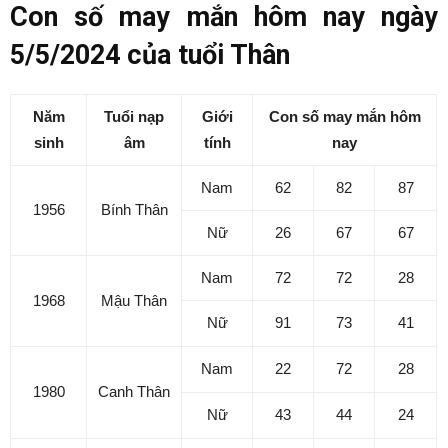
Con số may mắn hôm nay ngày
5/5/2024 của tuổi Thân
Năm
Tuổi nạp
Giới
Con số may mắn hôm
sinh
âm
tính
nay
Nam
62
82
87
1956
Bính Thân
Nữ
26
67
67
Nam
72
72
28
1968
Mậu Thân
Nữ
91
73
41
Nam
22
72
28
1980
Canh Thân
Nữ
43
44
24