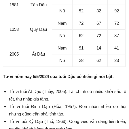
1981
Tân Dậu
Nữ
92
32
92
Nam
72
67
72
1993
Quý Dậu
Nữ
62
72
87
Nam
91
14
41
2005
Ất Dậu
Nữ
28
62
23
Tử vi hôm nay 5/5/2024 của tuổi Dậu có điểm gì nổi bật:
Tử vi tuổi Ất Dậu (Thủy, 2005): Tài chính có nhiều khởi sắc rõ
rệt, thu nhập gia tăng.
Tử vi tuổi Đinh Dậu (Hỏa, 1957): Đón nhận nhiều cơ hội
nhưng cũng cần phải tỉnh táo.
Tử vi tuổi Kỷ Dậu (Thổ, 1969): Công việc vẫn đang tiến triển,
nguồn khách hàng được mở rộng.