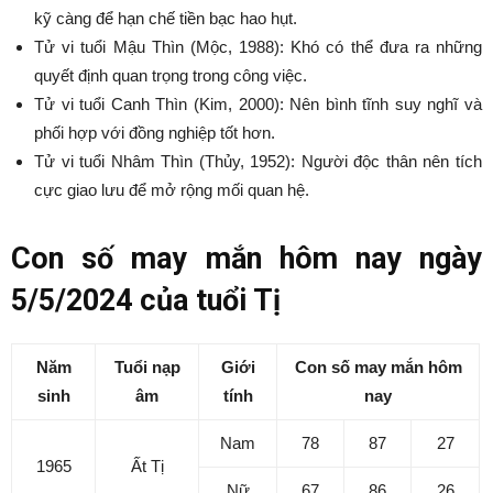
kỹ càng để hạn chế tiền bạc hao hụt.
Tử vi tuổi Mậu Thìn (Mộc, 1988): Khó có thể đưa ra những
quyết định quan trọng trong công việc.
Tử vi tuổi Canh Thìn (Kim, 2000): Nên bình tĩnh suy nghĩ và
phối hợp với đồng nghiệp tốt hơn.
Tử vi tuổi Nhâm Thìn (Thủy, 1952): Người độc thân nên tích
cực giao lưu để mở rộng mối quan hệ.
Con số may mắn hôm nay ngày
5/5/2024 của tuổi Tị
Năm
Tuổi nạp
Giới
Con số may mắn hôm
sinh
âm
tính
nay
Nam
78
87
27
1965
Ất Tị
Nữ
67
86
26