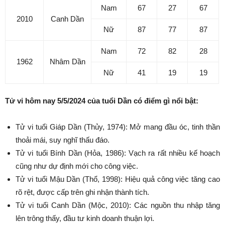
Nam
67
27
67
2010
Canh Dần
Nữ
87
77
87
Nam
72
82
28
1962
Nhâm Dần
Nữ
41
19
19
Tử vi hôm nay 5/5/2024 của tuổi Dần có điểm gì nổi bật:
Tử vi tuổi Giáp Dần (Thủy, 1974): Mở mang đầu óc, tinh thần
thoải mái, suy nghĩ thấu đáo.
Tử vi tuổi Bính Dần (Hỏa, 1986): Vạch ra rất nhiều kế hoạch
cũng như dự định mới cho công việc.
Tử vi tuổi Mậu Dần (Thổ, 1998): Hiệu quả công việc tăng cao
rõ rệt, được cấp trên ghi nhận thành tích.
Tử vi tuổi Canh Dần (Mộc, 2010): Các nguồn thu nhập tăng
lên trông thấy, đầu tư kinh doanh thuận lợi.