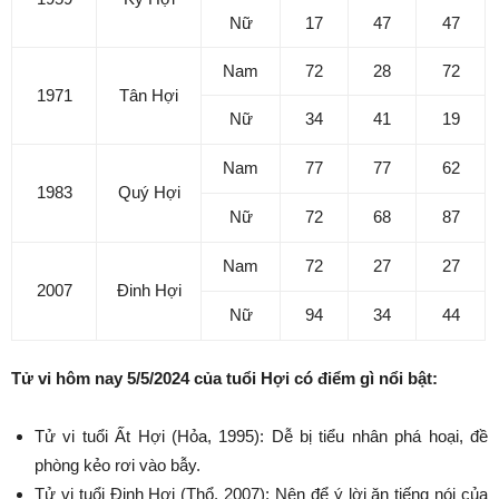
Nữ
17
47
47
Nam
72
28
72
1971
Tân Hợi
Nữ
34
41
19
Nam
77
77
62
1983
Quý Hợi
Nữ
72
68
87
Nam
72
27
27
2007
Đinh Hợi
Nữ
94
34
44
Tử vi hôm nay 5/5/2024 của tuổi Hợi có điểm gì nổi bật:
Tử vi tuổi Ất Hợi (Hỏa, 1995): Dễ bị tiểu nhân phá hoại, đề
phòng kẻo rơi vào bẫy.
Tử vi tuổi Đinh Hợi (Thổ, 2007): Nên để ý lời ăn tiếng nói của