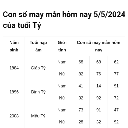
Con số may mắn hôm nay 5/5/2024
của tuổi Tý
Năm
Tuổi nạp
Giới
Con số may mắn hôm
sinh
âm
tính
nay
Nam
68
68
62
1984
Giáp Tý
Nữ
82
76
77
Nam
41
14
91
1996
Bính Tý
Nữ
32
92
72
Nam
73
91
47
2008
Mậu Tý
Nữ
28
32
92