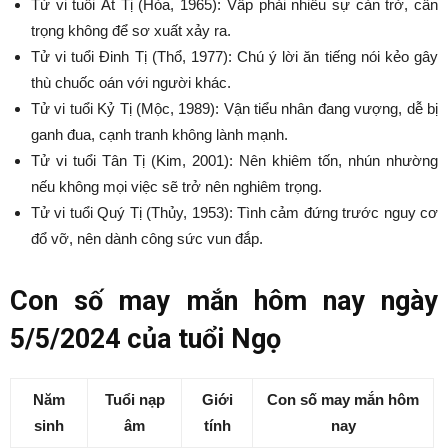
Tử vi tuổi Ất Tị (Hỏa, 1965): Vấp phải nhiều sự cản trở, cẩn
trọng không để sơ xuất xảy ra.
Tử vi tuổi Đinh Tị (Thổ, 1977): Chú ý lời ăn tiếng nói kẻo gây
thù chuốc oán với người khác.
Tử vi tuổi Kỷ Tị (Mộc, 1989): Vận tiểu nhân đang vượng, dễ bị
ganh đua, cạnh tranh không lành mạnh.
Tử vi tuổi Tân Tị (Kim, 2001): Nên khiêm tốn, nhún nhường
nếu không mọi việc sẽ trở nên nghiêm trọng.
Tử vi tuổi Quý Tị (Thủy, 1953): Tình cảm đứng trước nguy cơ
đổ vỡ, nên dành công sức vun đắp.
Con số may mắn hôm nay ngày
5/5/2024 của tuổi Ngọ
Năm
Tuổi nạp
Giới
Con số may mắn hôm
sinh
âm
tính
nay