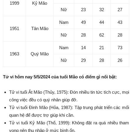
1999
Kỷ Mão
Nữ
23
32
27
Nam
49
44
43
1951
Tân Mão
Nữ
28
62
28
Nam
14
21
73
1963
Quý Mão
Nữ
29
28
26
Tử vi hôm nay 5/5/2024 của tuổi Mão có điểm gì nổi bật:
Tử vi tuổi Ất Mão (Thủy, 1975): Đón nhiều tin tức tích cực, mọi
công việc đều có quý nhân giúp đỡ.
Tử vi tuổi Đinh Mão (Hỏa, 1987): Tập trung phát triển các mối
quan hệ để được trợ giúp khi cần.
Tử vi tuổi Kỷ Mão (Thổ, 1999): Không đặt ra quá nhiều tham
vọng nên thu nhập ở mức bình ổn.