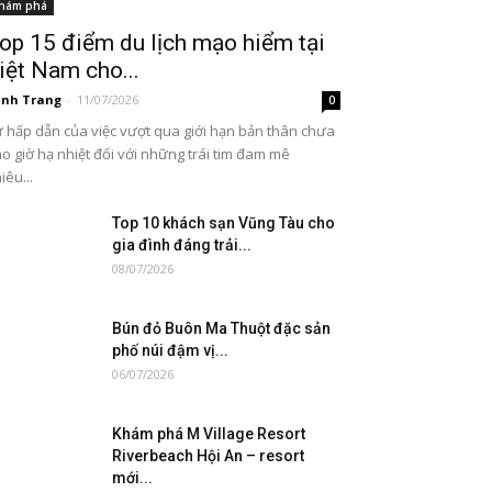
hám phá
op 15 điểm du lịch mạo hiểm tại
iệt Nam cho...
nh Trang
-
11/07/2026
0
 hấp dẫn của việc vượt qua giới hạn bản thân chưa
o giờ hạ nhiệt đối với những trái tim đam mê
iêu...
Top 10 khách sạn Vũng Tàu cho
gia đình đáng trải...
08/07/2026
Bún đỏ Buôn Ma Thuột đặc sản
phố núi đậm vị...
06/07/2026
Khám phá M Village Resort
Riverbeach Hội An – resort
mới...