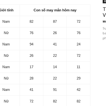
K
T
Giới tính
Con số may mắn hôm nay
V
Nam
82
87
72
Mi
Sự
Nữ
76
26
76
ba
ph
Nam
94
41
24
Nữ
26
22
72
Nam
17
14
11
Nữ
28
22
29
Nam
41
91
42
Nữ
72
82
82