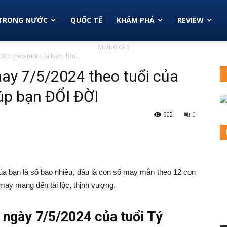
TRONG NƯỚC
QUỐC TẾ
KHÁM PHÁ
REVIEW
QUẢNG CÁO
4 theo tuổi của bạn: Tìm...
y 7/5/2024 theo tuổi của
úp bạn ĐỔI ĐỜI
902
0
a bạn là số bao nhiêu, đâu là con số may mắn theo 12 con
 may mang đến tài lộc, thịnh vượng.
ngày 7/5/2024 của tuổi Tý