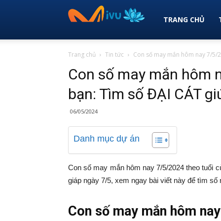
Vi
TRANG CHỦ
Trang chủ
Tin tức
Con số may mắn hôm nay 7/5/202
Vu
Con số may mắn hôm na
bạn: Tìm số ĐẠI CÁT gi
Việt
06/05/2024
Nam
Danh mục dự án
Con số may mắn hôm nay 7/5/2024 theo tuổi củ
–
giáp ngày 7/5, xem ngay bài viết này để tìm số
Con số may mắn hôm nay 
Du