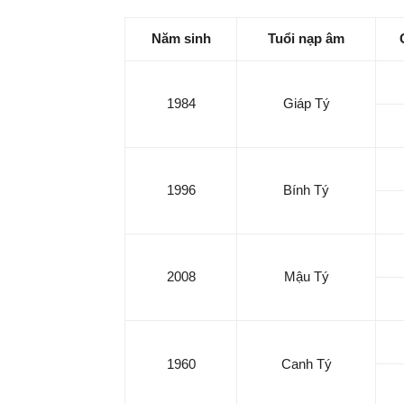
Năm sinh
Tuổi nạp âm
Lịch
1984
Giáp Tý
Bốn
1996
Bính Tý
Phương
2008
Mậu Tý
|
Khách
1960
Canh Tý