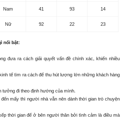
Nam
41
93
14
Nữ
92
22
23
ì nổi bật:
ng đưa ra cách giải quyết vấn đề chính xác, khiến nhiều
 kinh tế tìm ra cách để thu hút lượng lớn những khách hàng
in tưởng đi theo định hướng của mình.
n đến mấy thì người nhà vẫn nên dành thời gian trò chuyện
ếp thời gian để ở bên người thân bởi tình cảm là điều mà