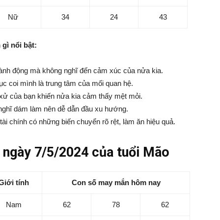
Nữ
34
24
43
gì nổi bật:
hành động mà không nghĩ đến cảm xúc của nửa kia.
tục coi mình là trung tâm của mối quan hệ.
 xử của bạn khiến nửa kia cảm thấy mệt mỏi.
 nghĩ dám làm nên dễ dẫn đầu xu hướng.
tài chính có những biến chuyển rõ rệt, làm ăn hiệu quả.
ngày 7/5/2024 của tuổi Mão
Giới tính
Con số may mắn hôm nay
Nam
62
78
62