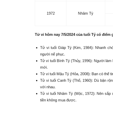
Sạn
1972
Nhâm Tý
|
Tử vi hôm nay 7/5/2024 của tuổi Tý có điểm g
Vé
Tử vi tuổi Giáp Tý (Kim, 1984): Nhanh chó
người nể phục.
Tử vi tuổi Bính Tý (Thủy, 1996): Người làm
Bay
mới.
Tử vi tuổi Mậu Tý (Hỏa, 2008): Bạn có thể t
Tử vi tuổi Canh Tý (Thổ, 1960): Dù bận rộ
|
với nhau.
Tử vi tuổi Nhâm Tý (Mộc, 1972): Nên sắp x
tiền không mua được.
Book