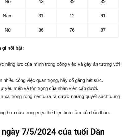
Nữ
43
39
39
Nam
31
12
91
Nữ
86
76
87
gì nổi bật:
ược năng lực của mình trong công việc và gây ấn tượng với
n nhiều công việc quan trọng, hãy cố gắng hết sức.
ự yêu mến và tôn trọng của nhân viên cấp dưới.
hìn xa trông rộng nên đưa ra được những quyết sách đúng
ng hơn nữa trong việc thể hiện tình cảm của bản thân.
ngày 7/5/2024 của tuổi Dần