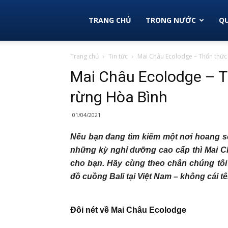
Vi
TRANG CHỦ
TRONG NƯỚC
QU
Trang chủ
Tin tức
Mai Châu Ecolodge – Thổn thức “
Vu
Mai Châu Ecolodge – Th
rừng Hòa Bình
Việt
01/04/2021
Nếu bạn đang tìm kiếm một nơi hoang sơ
Nam
những kỳ nghỉ dưỡng cao cấp thì Mai C
cho bạn. Hãy cùng theo chân chúng tôi 
đồ cuồng Bali tại Việt Nam – không cái 
–
Đôi nét về Mai Châu Ecolodge
Du