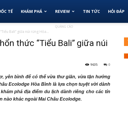
ỐC TẾ
KHÁM PHÁ
REVIEW
TIN TỨC
HỎI ĐÁP
QUẢNG CÁO
Tiểu Bali” giữa núi rừng Hòa...
ổn thức “Tiểu Bali” giữa núi
9635
0
, yên bình để có thể vừa thư giãn, vừa tận hưởng
hâu Ecolodge Hòa Bình là lựa chọn tuyệt vời dành
khám phá địa điểm du lịch dành riêng cho các tín
tên nào khác ngoài Mai Châu Ecolodge.