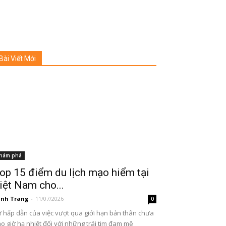
Bài Viết Mới
hám phá
op 15 điểm du lịch mạo hiểm tại
iệt Nam cho...
nh Trang
-
11/07/2026
0
 hấp dẫn của việc vượt qua giới hạn bản thân chưa
o giờ hạ nhiệt đối với những trái tim đam mê