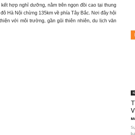
 kết hợp nghỉ dưỡng, nằm trên ngọn đồi cao tại thung
ủ đô Hà Nội chừng 135km về phía Tây Bắc. Nơi đây hội
hiện với môi trường, gần gũi thiên nhiên, du lịch văn
K
T
V
Mi
Sự
ba