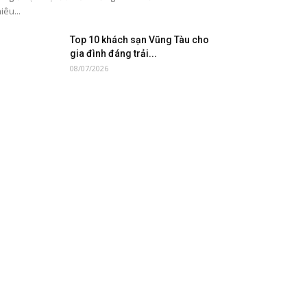
iêu...
Top 10 khách sạn Vũng Tàu cho
gia đình đáng trải...
08/07/2026
Bún đỏ Buôn Ma Thuột đặc sản
phố núi đậm vị...
06/07/2026
Khám phá M Village Resort
Riverbeach Hội An – resort
mới...
03/07/2026
Lịch Bắn Pháo Hoa Tầm Cao
Đầu Tiên Tại Eo Gió...
01/07/2026