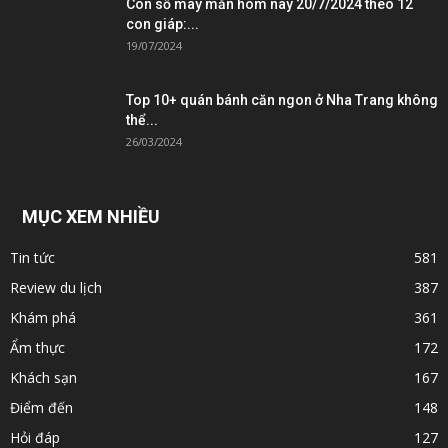
Con số may mắn hôm nay 20/7/2024 theo 12
con giáp:...
19/07/2024
Top 10+ quán bánh căn ngon ở Nha Trang không
thể...
26/03/2024
MỤC XEM NHIỀU
Tin tức
581
Review du lịch
387
Khám phá
361
Ẩm thực
172
Khách sạn
167
Điểm đến
148
Hỏi đáp
127