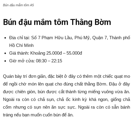
Bún đậu mắm tôm A5
Bún đậu mắm tôm Thằng Bờm
Địa chỉ tại: Số 7 Phạm Hữu Lầu, Phú Mỹ, Quận 7, Thành phố
Hồ Chí Minh
Giá thành: Khoảng 25.000đ – 55.000đ
Giờ mở cửa: 08:30 – 22:15
Quán bày trí đơn giản, đặc biệt ở đây có thêm một chiếc quạt mo
để ngồi chờ món lên quạt cho đúng chất thằng Bờm. Đậu ở đây
được chiên giòn, bún được cắt thành từng miếng vuông vừa ăn.
Ngoài ra còn có chả sụn, chả ốc kinh kỳ khá ngon, giống chả
cốm nhưng có sụn nên ăn sực sực. Ngoài ra còn có sẵn bánh
tráng nếu bạn muốn cuốn bún để ăn.