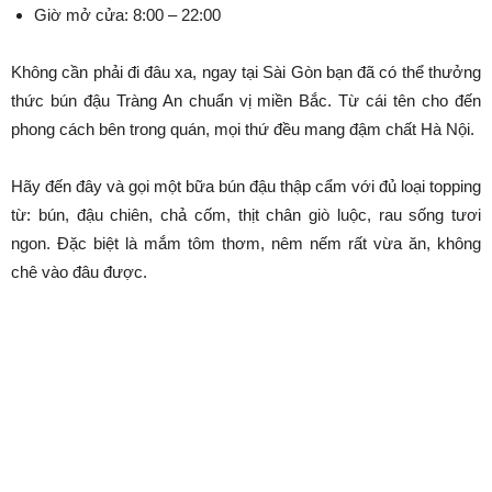
Giờ mở cửa: 8:00 – 22:00
Không cần phải đi đâu xa, ngay tại Sài Gòn bạn đã có thể thưởng
thức bún đậu Tràng An chuẩn vị miền Bắc. Từ cái tên cho đến
phong cách bên trong quán, mọi thứ đều mang đậm chất Hà Nội.
Hãy đến đây và gọi một bữa bún đậu thập cẩm với đủ loại topping
từ: bún, đậu chiên, chả cốm, thịt chân giò luộc, rau sống tươi
ngon. Đặc biệt là mắm tôm thơm, nêm nếm rất vừa ăn, không
chê vào đâu được.