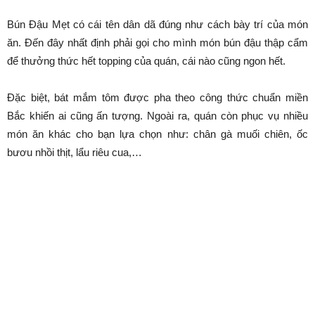
Bún Đậu Mẹt có cái tên dân dã đúng như cách bày trí của món
ăn. Đến đây nhất định phải gọi cho mình món bún đậu thập cẩm
để thưởng thức hết topping của quán, cái nào cũng ngon hết.
Đặc biệt, bát mắm tôm được pha theo công thức chuẩn miền
Bắc khiến ai cũng ấn tượng. Ngoài ra, quán còn phục vụ nhiều
món ăn khác cho bạn lựa chọn như: chân gà muối chiên, ốc
bươu nhồi thịt, lẩu riêu cua,…