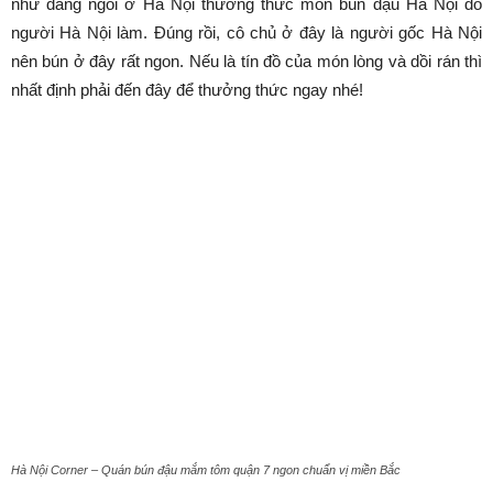
như đang ngồi ở Hà Nội thưởng thức món bún đậu Hà Nội do
người Hà Nội làm. Đúng rồi, cô chủ ở đây là người gốc Hà Nội
nên bún ở đây rất ngon. Nếu là tín đồ của món lòng và dồi rán thì
nhất định phải đến đây để thưởng thức ngay nhé!
Hà Nội Corner – Quán bún đậu mắm tôm quận 7 ngon chuẩn vị miền Bắc