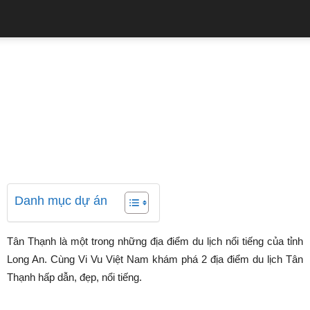
QUẢNG CÁO
Trang chủ
Khám phá
Top 2 địa điểm du lịch Tân
Thạnh, Long An không nên bỏ
qua
05/12/2023
27233
0
Danh mục dự án
Tân Thạnh là một trong những địa điểm du lịch nổi tiếng của tỉnh
Long An. Cùng Vi Vu Việt Nam khám phá 2 địa điểm du lịch Tân
Thạnh hấp dẫn, đẹp, nổi tiếng.