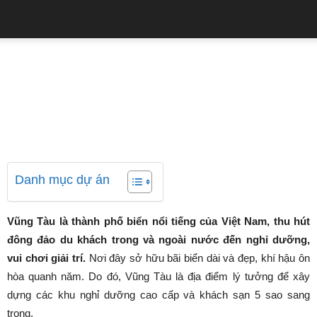
QUẢNG CÁO
Trang chủ
Du lịch trong nước
Top 8 Khách sạn 5 sao Vũng
Tàu đáng để lưu trú
11/08/2023
34760
0
Danh mục dự án
Vũng Tàu là thành phố biển nổi tiếng của Việt Nam, thu hút
đông đảo du khách trong và ngoài nước đến nghỉ dưỡng,
vui chơi giải trí.
Nơi đây sở hữu bãi biển dài và đẹp, khí hậu ôn
hòa quanh năm. Do đó, Vũng Tàu là địa điểm lý tưởng để xây
dựng các khu nghỉ dưỡng cao cấp và khách sạn 5 sao sang
trọng.