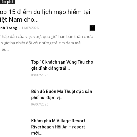
hám phá
op 15 điểm du lịch mạo hiểm tại
iệt Nam cho...
nh Trang
-
11/07/2026
0
 hấp dẫn của việc vượt qua giới hạn bản thân chưa
o giờ hạ nhiệt đối với những trái tim đam mê
iêu...
Top 10 khách sạn Vũng Tàu cho
gia đình đáng trải...
08/07/2026
Bún đỏ Buôn Ma Thuột đặc sản
phố núi đậm vị...
06/07/2026
Khám phá M Village Resort
Riverbeach Hội An – resort
mới...