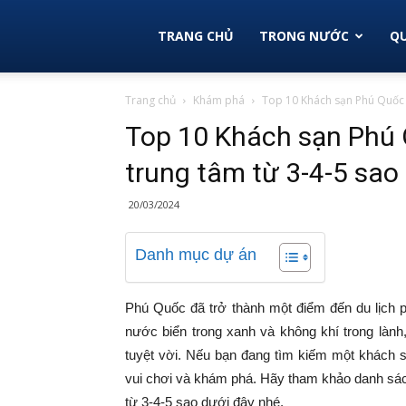
Vi
TRANG CHỦ
TRONG NƯỚC
QU
Trang chủ
Khám phá
Top 10 Khách sạn Phú Quốc gi
Vu
Top 10 Khách sạn Phú Q
trung tâm từ 3-4-5 sao
Việt
20/03/2024
Nam
Danh mục dự án
Phú Quốc đã trở thành một điểm đến du lịch p
–
nước biển trong xanh và không khí trong là
tuyệt vời. Nếu bạn đang tìm kiếm một khách sạ
vui chơi và khám phá. Hãy tham khảo danh sác
Du
từ 3-4-5 sao dưới đây nhé.