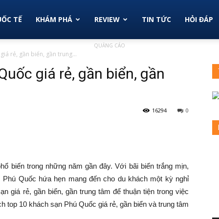
ỐC TẾ
KHÁM PHÁ
REVIEW
TIN TỨC
HỎI ĐÁP
QUẢNG CÁO
á rẻ, gần biển, gần trung...
uốc giá rẻ, gần biển, gần
16294
0
hổ biến trong những năm gần đây. Với bãi biển trắng mịn,
nh, Phú Quốc hứa hẹn mang đến cho du khách một kỳ nghỉ
n giá rẻ, gần biển, gần trung tâm để thuận tiện trong việc
h top 10 khách sạn Phú Quốc giá rẻ, gần biển và trung tâm